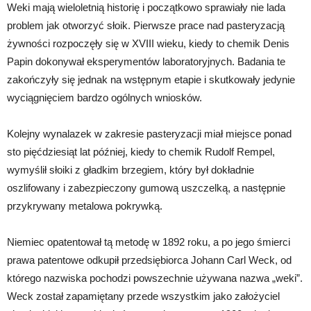
Weki mają wieloletnią historię i początkowo sprawiały nie lada
problem jak otworzyć słoik. Pierwsze prace nad pasteryzacją
żywności rozpoczęły się w XVIII wieku, kiedy to chemik Denis
Papin dokonywał eksperymentów laboratoryjnych. Badania te
zakończyły się jednak na wstępnym etapie i skutkowały jedynie
wyciągnięciem bardzo ogólnych wniosków.
Kolejny wynalazek w zakresie pasteryzacji miał miejsce ponad
sto pięćdziesiąt lat później, kiedy to chemik Rudolf Rempel,
wymyślił słoiki z gładkim brzegiem, który był dokładnie
oszlifowany i zabezpieczony gumową uszczelką, a następnie
przykrywany metalowa pokrywką.
Niemiec opatentował tą metodę w 1892 roku, a po jego śmierci
prawa patentowe odkupił przedsiębiorca Johann Carl Weck, od
którego nazwiska pochodzi powszechnie używana nazwa „weki”.
Weck został zapamiętany przede wszystkim jako założyciel