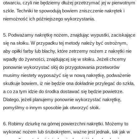
otwarciu, czyli nie będziemy dłużej przetrzymać jej w pierwotnym
szkle. Techniki te spowodują bowiem zniszczenie nakrętek i
niemożność ich późniejszego wykorzystania.
5. Podważamy nakrętkę nożem, znajdując wypustki, zaciskające
się na słoiku. W przypadku tej metody należy być ostrożnym,
aby opiłki farby lub blachy, które zetrzemy nożem z nakrętki nie
wpadły do żywności, znajdującej się w słoiku. Jeżeli chcemy
ponownie wykorzystać słój do przygotowania przetworów
musimy niestety wyposażyć się w nową nakrętkę, podważenie
skutkuje bowiem, iż nie będzie ona dokładnie przylegać do szkła,
a co za tym idzie do środka dostawać się będzie powietrze.
Dlatego, jeżeli planujemy ponownie wykorzystać nakrętkę,
pomyślmy o innym sposobie jak otworzyć słoik.
6. Robimy dziurkę na górnej powierzchni nakrętki. Możemy to
wykonać nożem lub śrubokrętem, ważne jest jednak, tak jak w