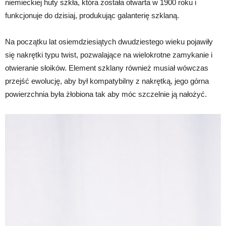
niemieckiej huty szkła, która została otwarta w 1900 roku i
funkcjonuje do dzisiaj, produkując galanterię szklaną.
Na początku lat osiemdziesiątych dwudziestego wieku pojawiły
się nakrętki typu twist, pozwalające na wielokrotne zamykanie i
otwieranie słoików. Element szklany również musiał wówczas
przejść ewolucję, aby był kompatybilny z nakrętką, jego górna
powierzchnia była żłobiona tak aby móc szczelnie ją nałożyć.