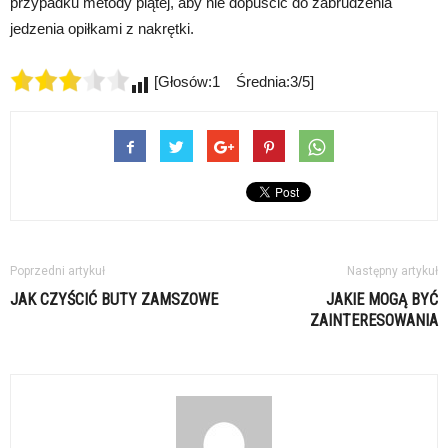
przypadku metody piątej, aby nie dopuścić do zabrudzenia
jedzenia opiłkami z nakrętki.
[Głosów:1 Średnia:3/5]
Poprzedni artykuł
Następny artykuł
JAK CZYŚCIĆ BUTY ZAMSZOWE
JAKIE MOGĄ BYĆ
ZAINTERESOWANIA