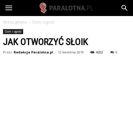
paralotna.pl
Strona główna
Dom i ogród
Dom i ogród
JAK OTWORZYĆ SŁOIK
Przez
Redakcja Paralotna.pl
-
12 kwietnia 2019
4202
0