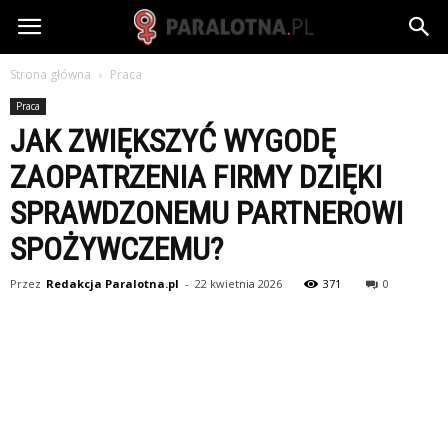
paralotna.pl
Strona główna
Praca
Praca
JAK ZWIĘKSZYĆ WYGODĘ
ZAOPATRZENIA FIRMY DZIĘKI
SPRAWDZONEMU PARTNEROWI
SPOŻYWCZEMU?
Przez
Redakcja Paralotna.pl
-
22 kwietnia 2026
371
0