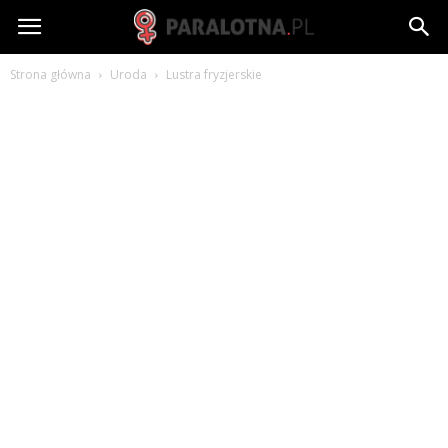
paralotna.pl
Strona główna
Uroda
Lustra fryzjerskie