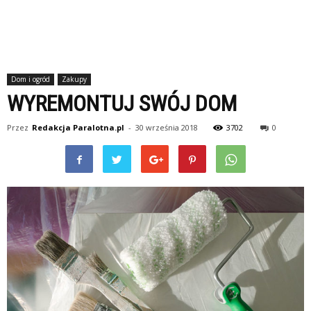
Dom i ogród
Zakupy
WYREMONTUJ SWÓJ DOM
Przez
Redakcja Paralotna.pl
-
30 września 2018
3702
0