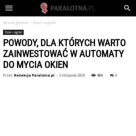
paralotna.pl
Strona główna
Dom i ogród
Dom i ogród
POWODY, DLA KTÓRYCH WARTO
ZAINWESTOWAĆ W AUTOMATY
DO MYCIA OKIEN
Przez
Redakcja Paralotna.pl
-
5 listopada 2024
484
0