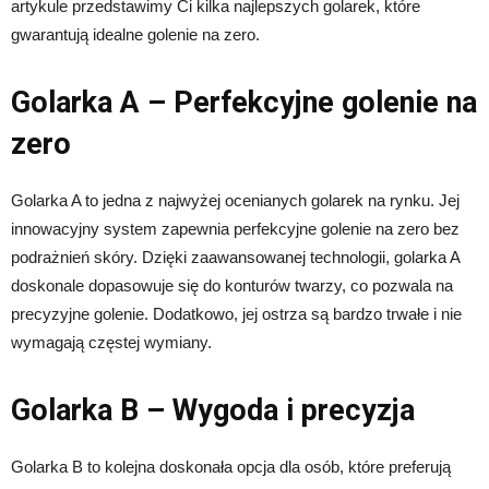
artykule przedstawimy Ci kilka najlepszych golarek, które
gwarantują idealne golenie na zero.
Golarka A – Perfekcyjne golenie na
zero
Golarka A to jedna z najwyżej ocenianych golarek na rynku. Jej
innowacyjny system zapewnia perfekcyjne golenie na zero bez
podrażnień skóry. Dzięki zaawansowanej technologii, golarka A
doskonale dopasowuje się do konturów twarzy, co pozwala na
precyzyjne golenie. Dodatkowo, jej ostrza są bardzo trwałe i nie
wymagają częstej wymiany.
Golarka B – Wygoda i precyzja
Golarka B to kolejna doskonała opcja dla osób, które preferują