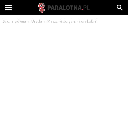
paralotna.pl
Strona główna
Uroda
Maszynki do golenia dla kobiet