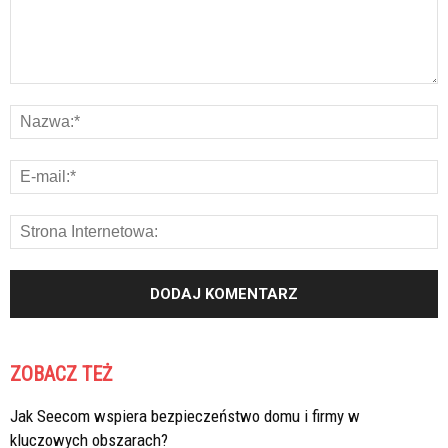
ZOBACZ TEŻ
Jak Seecom wspiera bezpieczeństwo domu i firmy w
kluczowych obszarach?