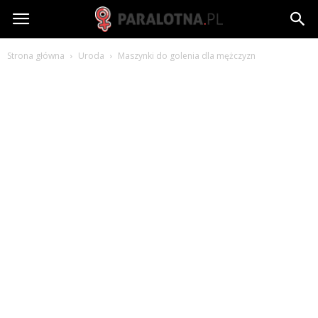
paralotna.pl
Strona główna
Uroda
Maszynki do golenia dla mężczyzn