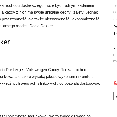
Le
o samochodu dostawczego może być trudnym zadaniem.
d
 a każdy z nich ma swoje unikalne cechy i zalety. Jednak
lko przestronność, ale także niezawodność i ekonomiczność,
pularnego modelu Dacia Dokker.
Pr
si
kker
Fi
ro
m
cia Dokker jest Volkswagen Caddy. Ten samochód
adunkową, ale także wysoką jakość wykonania i komfort
K
y w różnych wersjach silnikowych, co pozwala dostosować
Ka
zej pojemności ładunkowej, warto zwrócić uwagę na