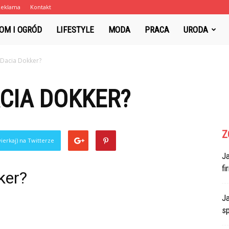
Reklama
Kontakt
lotna.pl
OM I OGRÓD
LIFESTYLE
MODA
PRACA
URODA
 Dacia Dokker?
CIA DOKKER?
Z
ierkaj) na Twitterze
J
f
ker?
Ja
s