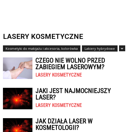
LASERY KOSMETYCZNE
Kosmetyki do makijażu i akcesoria, kolorówka
Lakiery hybrydowe
CZEGO NIE WOLNO PRZED
ZABIEGIEM LASEROWYM?
LASERY KOSMETYCZNE
JAKI JEST NAJMOCNIEJSZY
LASER?
LASERY KOSMETYCZNE
JAK DZIAŁA LASER W
KOSMETOLOGII?