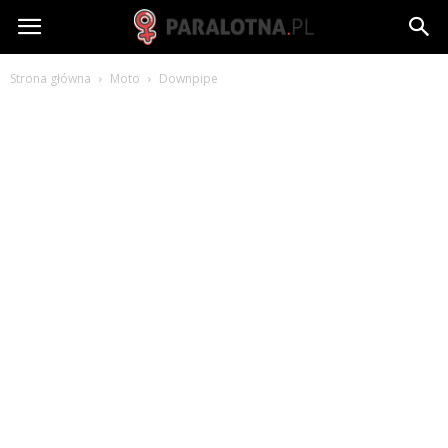
paralotna.pl
Strona główna
Moto
Downpipe