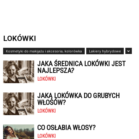
LOKÓWKI
Kosmetyki do makijażu i akcesoria, kolorówka
Lakiery hybrydowe
JAKA ŚREDNICA LOKÓWKI JEST
NAJLEPSZA?
LOKÓWKI
JAKĄ LOKÓWKA DO GRUBYCH
WŁOSÓW?
LOKÓWKI
CO OSŁABIA WŁOSY?
LOKÓWKI