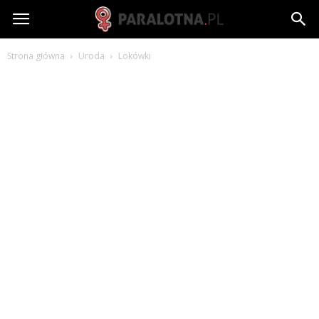
paralotna.pl
Strona główna
Uroda
Lokówki